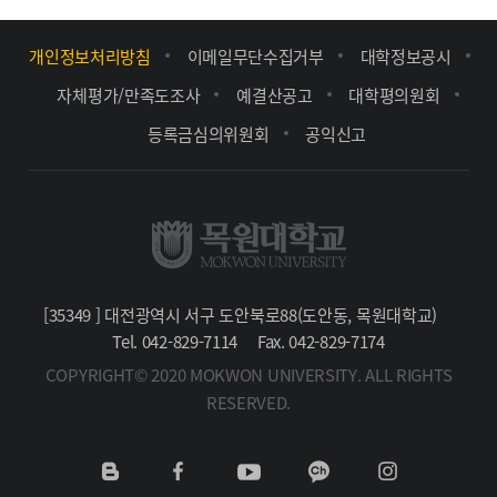
개인정보처리방침
이메일무단수집거부
대학정보공시
자체평가/만족도조사
예결산공고
대학평의원회
등록금심의위원회
공익신고
[35349 ] 대전광역시 서구 도안북로88(도안동, 목원대학교)
Tel. 042-829-7114
Fax. 042-829-7174
COPYRIGHT© 2020 MOKWON UNIVERSITY. ALL RIGHTS
RESERVED.