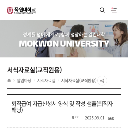
경계를 넘어 세계로, 함께 성장하는 열린대학
MOKWON UNIVERSITY
서식자료실(교직원용)
알림마당
서식자료실
서식자료실(교직원용)
퇴직급여 지급신청서 양식 및 작성 샘플(퇴직자
해당)
윤**
2025.09.01
660