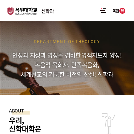
신학과
뷰
목원
DEPARTMENT OF
THEOLOGY
인성과 지성과 영성을 겸비한
영적지도자 양성!
복음적 목회자, 민족복음화,
세계선교의 거룩한 비전의 산실! 신학과
ABOUT
우리,
신학대학은