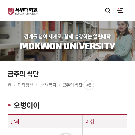
경계를 넘어 세계로, 함께 성장하는 열린대학
MOKWON UNIVERSITY
금주의 식단
대학생활
편의/복지
금주의 식단
오병이어
날짜,교직원아침,점심,저녁 식단안내표
날짜
아침