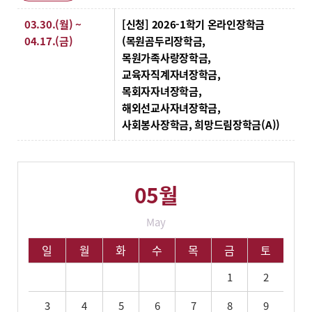
상세일정
03.30.(월) ~
[신청] 2026-1학기 온라인장학금
04.17.(금)
(목원곰두리장학금,
목원가족사랑장학금,
교육자직계자녀장학금,
목회자자녀장학금,
해외선교사자녀장학금,
사회봉사장학금, 희망드림장학금(A))
05월
May
05월 학사 일정입니다.
일
월
화
수
목
금
토
1
2
3
4
5
6
7
8
9