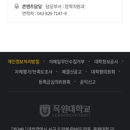
콘텐츠담당
담당부서 : 장학지원과
연락처 : 042-829-7147~9
개인정보처리방침
이메일무단수집거부
대학정보공시
자체평가/만족도조사
예결산공고
대학평의원회
등록금심의위원회
공익신고
[35349 ] 대전광역시 서구 도안북로88(도안동, 목원대학교)