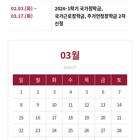
상세일정
02.03.(화) ~
2026-1학기 국가장학금,
03.17.(화)
국가근로장학금, 주거안정장학금 2차
신청
03월
March
03월 학사 일정입니다.
일
월
화
수
목
금
토
1
2
3
4
5
6
7
8
9
10
11
12
13
14
15
16
17
18
19
20
21
22
23
24
25
26
27
28