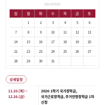
December
12월 학사 일정입니다.
일
월
화
수
목
금
토
1
2
3
4
5
6
7
8
9
10
11
12
13
14
15
16
17
18
19
20
21
22
23
24
25
26
27
28
29
30
31
상세일정
상세일정
11.20.(목) ~
2026-1학기 국가장학금,
12.26.(금)
국가근로장학금, 주거안정장학금 1차
신청