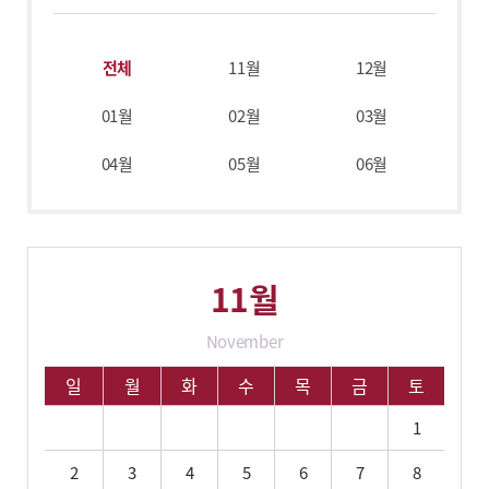
전체
11월
12월
01월
02월
03월
04월
05월
06월
11월
November
11월 학사 일정입니다.
일
월
화
수
목
금
토
1
2
3
4
5
6
7
8