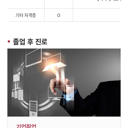
기타 자격증
O
졸업 후 진로
기업취업