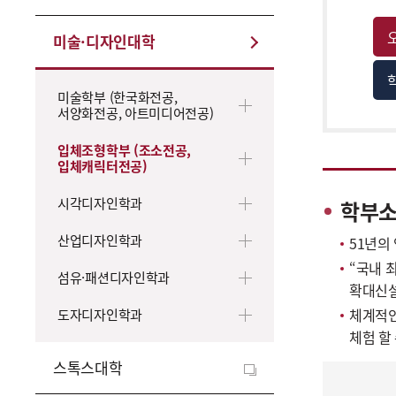
미술·디자인대학
미술학부 (한국화전공,
서양화전공, 아트미디어전공)
입체조형학부 (조소전공,
입체캐릭터전공)
시각디자인학과
학부
산업디자인학과
51년의
“국내 
섬유·패션디자인학과
확대신설
체계적인
도자디자인학과
체험 할
스톡스대학