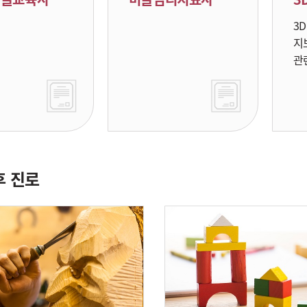
3
지
관
후 진로