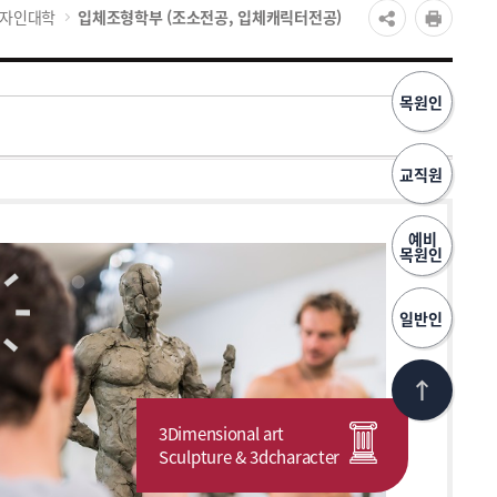
디자인대학
입체조형학부 (조소전공, 입체캐릭터전공)
목원인
교직원
예비
목원인
일반인
3Dimensional art
Sculpture & 3dcharacter