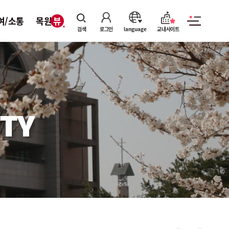
여/소통
목원뷰
검색
로그인
language
교내사이트
TY