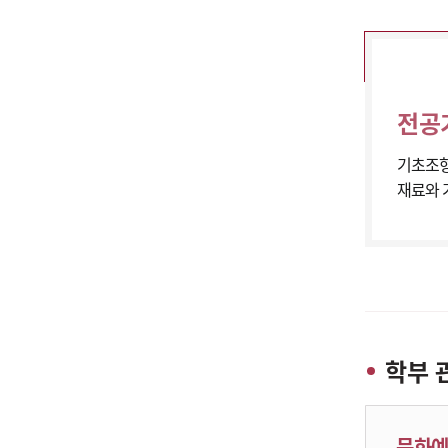
전공
기초조형1
재료와 
학부 
문화