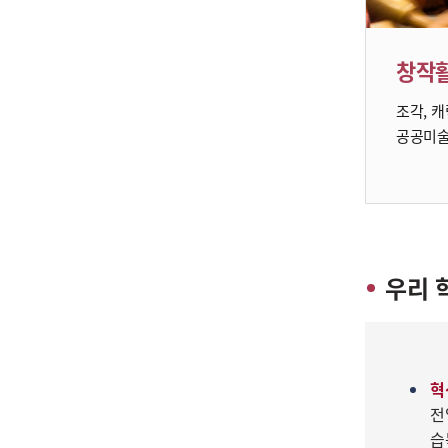
창작
조각, 캐
공공미
우리 
혁
전
습