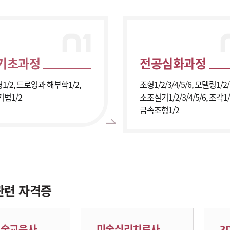
기초과정
전공심화과정
/2, 드로잉과 해부학1/2,
조형1/2/3/4/5/6, 모델링1/2/3
기법1/2
소조실기1/2/3/4/5/6, 조각1/
금속조형1/2
관련 자격증
예술교육사
미술심리치료사
3