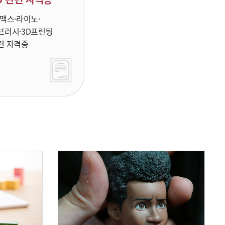
D맥스·라이노·
브러시·3D프린팅
련 자격증