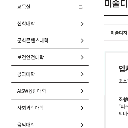
미술디
교목실
신학대학
미술디자
문화콘텐츠대학
보건안전대학
입
공과대학
조소
AISW융합대학
조형
“퍼
사회과학대학
의미
음악대학