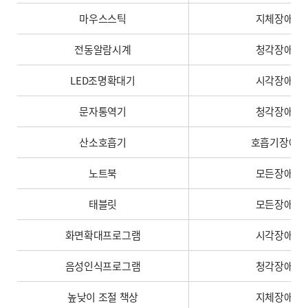
마우스스틱
지체장애
전동알람시계
청각장애
LED조명확대기
시각장애
문자통역기
청각장애
산소호흡기
호흡기장애
노트북
모든장애
태블릿
모든장애
화면확대프로그램
시각장애
음성인식프로그램
청각장애
높낮이 조절 책상
지체장애