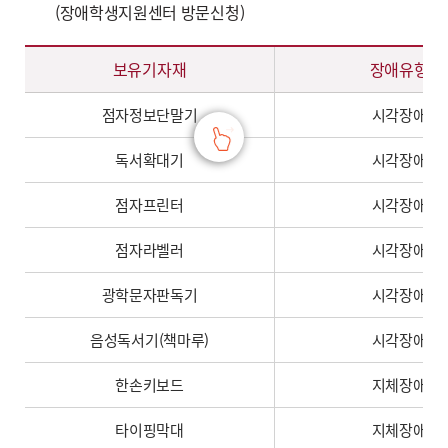
(장애학생지원센터 방문신청)
학습기자재지원 - 보유기자재, 장애유형, 수량, 구비장소 정보 제공
보유기자재
장애유형
점자정보단말기
시각장애
독서확대기
시각장애
점자프린터
시각장애
점자라벨러
시각장애
광학문자판독기
시각장애
음성독서기(책마루)
시각장애
한손키보드
지체장애
타이핑막대
지체장애