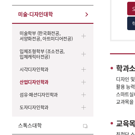
미술·디자인대학
미술학부 (한국화전공,
서양화전공, 아트미디어전공)
입체조형학부 (조소전공,
입체캐릭터전공)
학과
시각디자인학과
디자인 및
산업디자인학과
활용 능력
스마트실내
섬유·패션디자인학과
교과목을 
도자디자인학과
교육
스톡스대학
최첨단 스