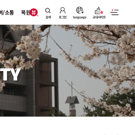
여/소통
목원뷰
검색
로그인
language
교내사이트
TY