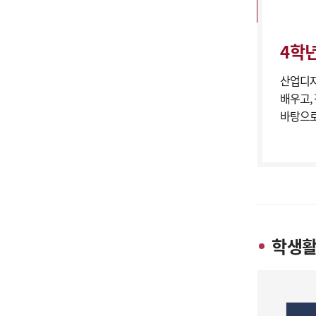
4학
산업디자
배우고,
바탕으로
학생