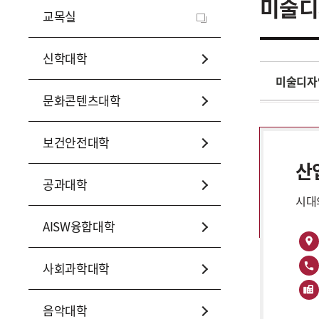
미술디
교목실
신학대학
미술디자
문화콘텐츠대학
보건안전대학
산
공과대학
시대
AISW융합대학
사회과학대학
음악대학