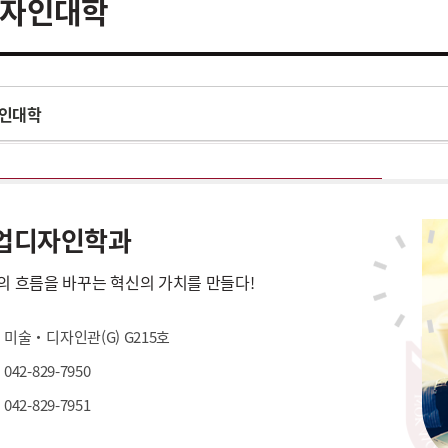
자인대학
인대학
업디자인학과
의 흐름을 바꾸는 혁신의 가치를 만들다!
미술・디자인관(G) G215호
042-829-7950
042-829-7951