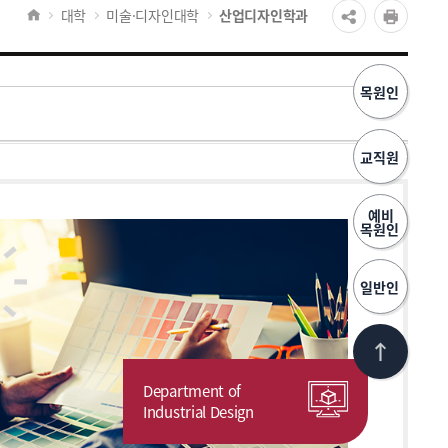
대학
미술·디자인대학
산업디자인학과
목원인
교직원
예비
목원인
일반인
Department of
Industrial Design