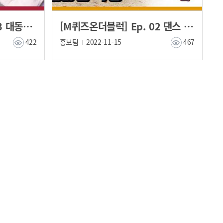
[M퀴즈온더블럭] Ep. 03 대동제 특집
[M퀴즈온더블럭] Ep. 02 댄스 동아리 '크래커' 회장 김다진 학생
422
홍보팀
2022-11-15
467