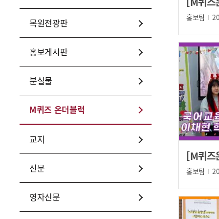
홍보팀
2
목원전광판
홍보게시판
분실물
M퀴즈 온더블럭
교지
신문
홍보팀
2
영자신문