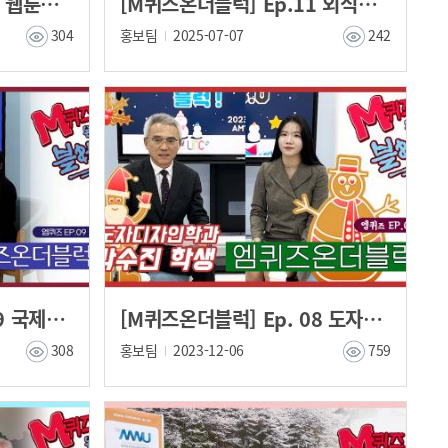
[M퀴즈온더블럭] Ep.12 웹툰학과 이상혁, 주하민 학생
[M퀴즈온더블럭] Ep.11 외식조리·제과제빵학과 서예빈, 하수민 학생
304
홍보팀
2025-07-07
242
[M퀴즈온더블럭] Ep. 09 국제예술 한국어학부 응웬티홍늉학생
[M퀴즈온더블럭] Ep. 08 도자디자인학과 박수진 학생
308
홍보팀
2023-12-06
759