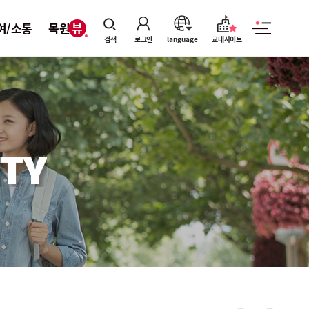
여/소통
목원뷰
검색
로그인
language
교내사이트
TY