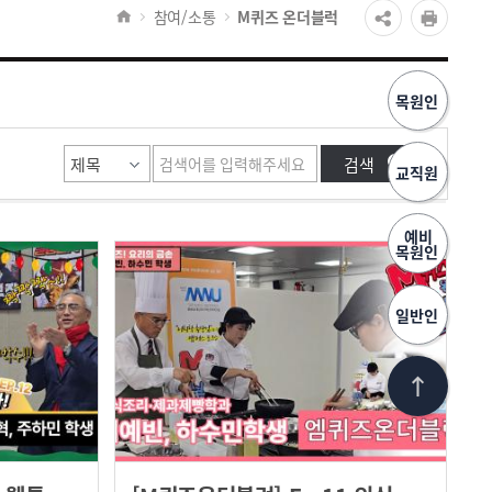
참여/소통
M퀴즈 온더블럭
목원인
교직원
예비
목원인
일반인