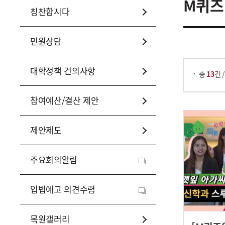
M퀴즈
칭찬합시다
민원상담
게시물 검색
대학정책 건의사항
총
13
참여예산/결산 제안
제안제도
주요회의알림
입법예고 의견수렴
목원갤러리