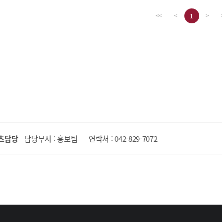
1
<<
<
>
츠담당
담당부서 : 홍보팀
연락처 : 042-829-7072