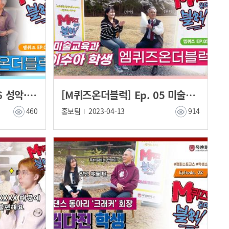
[M퀴즈온더블럭] Ep. 06 성악·뮤지컬학부 김민우 학생
[M퀴즈온더블럭] Ep. 05 미술교육과 이수아 학생
460
홍보팀
2023-04-13
914