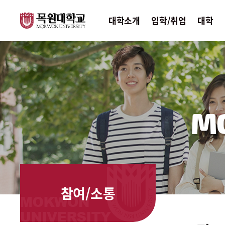
대학소개
입학/취업
대학
M
참여/소통