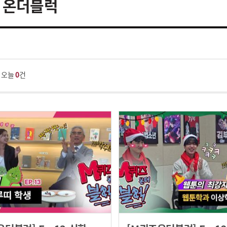
 온더블럭
건 / 오늘
0
건