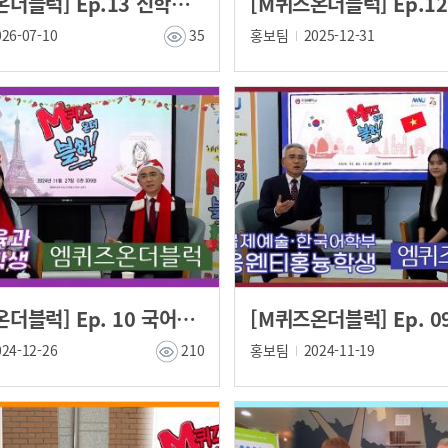
[M퀴즈온더블럭] Ep.13 신학과 스루띠 학생
026-07-10
35
홍보팀
2025-12-31
[M퀴즈온더블럭] Ep. 10 국어교육과 이채현학생
024-12-26
210
홍보팀
2024-11-19