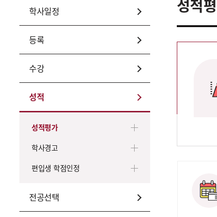
성적평
학사일정
등록
수강
성적
성적평가
학사경고
편입생 학점인정
전공선택