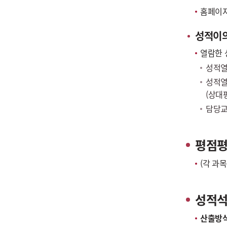
홈페이
성적이
열람한 
성적열
성적열
(상대
담당교
평점평
(각 과
성적
산출방식