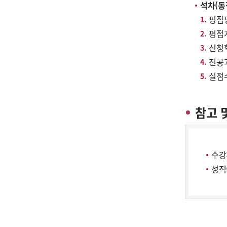
석차(동점
평점
평점
신청
전공
실점
참고 
수강
성적