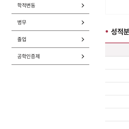
학적변동
병무
성적분
졸업
성적분류(등급) – 등급, 평점, 점수 내용제공
공학인증제