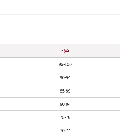
점수
95-100
90-94
85-89
80-84
75-79
70-74