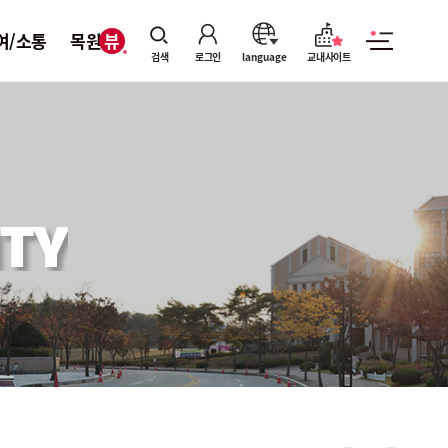
여/소통
목원뷰
검색
로그인
language
교내사이트
TY