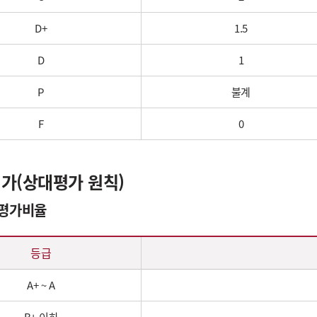
D+
1.5
D
1
P
불계
F
0
가(상대평가 원칙)
 평가비율
등급
A+ ~ A
B+ 이하