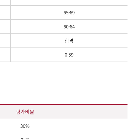
65-69
60-64
합격
0-59
평가비율
30%
자율