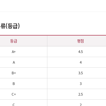
류(등급)
등급
평점
A+
4.5
A
4
B+
3.5
B
3
C+
2.5
C
2