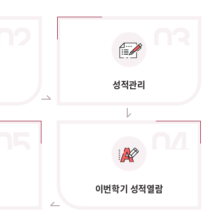
성적관리
이번학기 성적열람