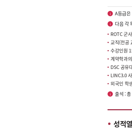
A등급은 
다음 각 
ROTC 군
교직(전공 
수강인원 1
계약학과의
DSC 공유
LINC3.0
외국인 학
출석 : 
성적열