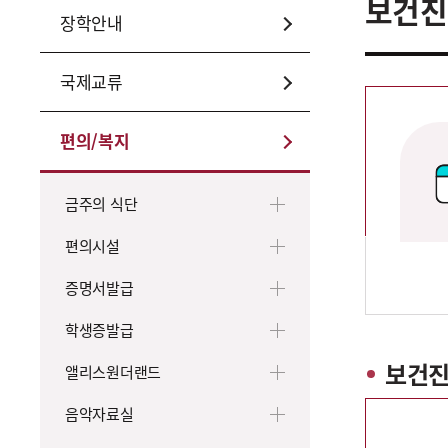
보건진
장학안내
국제교류
편의/복지
금주의 식단
편의시설
증명서발급
학생증발급
보건진
앨리스원더랜드
음악자료실