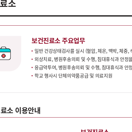
료소
보건진료소 주요업무
일반 건강상태검사를 실시 (혈압, 체온, 맥박, 체중, 
외상치료, 병원후송의뢰 및 수행, 침대휴식과 안정
응급약투여, 병원후송의뢰 및 수행, 침대휴식과 안
학교 행사시 단체의약품공급 및 의료지원
료소 이용안내
보건진료소