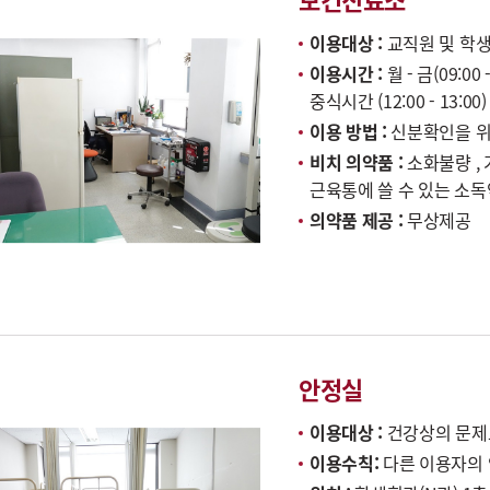
이용대상 :
교직원 및 학
이용시간 :
월 - 금(09:00
중식시간 (12:00 - 13:
이용 방법 :
신분확인을 위
비치 의약품 :
소화불량 ,
근육통에 쓸 수 있는 소독
의약품 제공 :
무상제공
안정실
이용대상 :
건강상의 문제
이용수칙:
다른 이용자의 