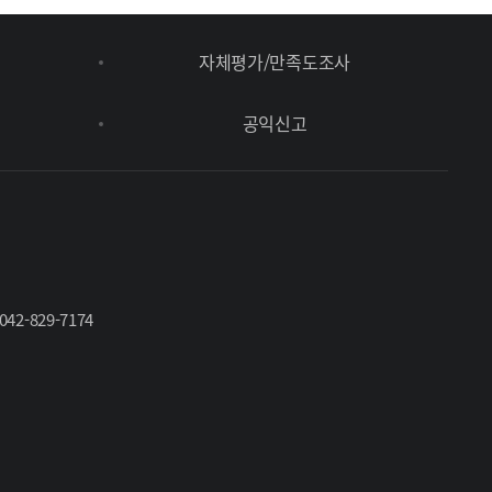
자체평가/만족도조사
공익신고
 042-829-7174