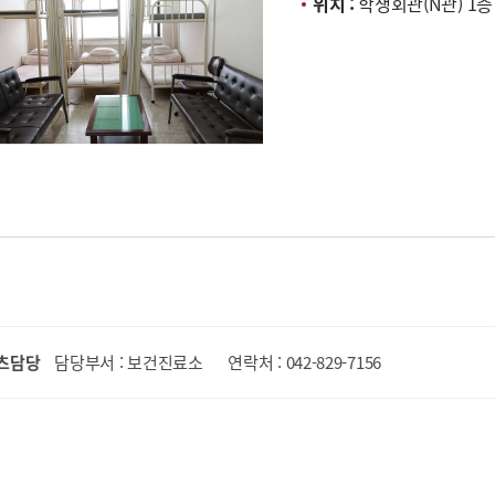
위치 :
학생회관(N관) 1
츠담당
담당부서 : 보건진료소
연락처 : 042-829-7156