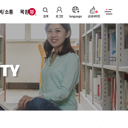
여/소통
목원뷰
검색
로그인
language
교내사이트
TY