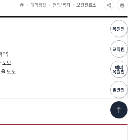
대학생활
편의/복지
보건진료소
목원인
교직원
색약)
을 도모
예비
정을 도모
목원인
일반인