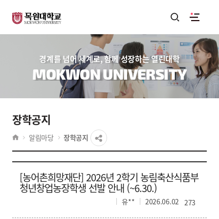
경계를 넘어 세계로, 함께 성장하는 열린대학
MOKWON UNIVERSITY
장학공지
알림마당
장학공지
[농어촌희망재단] 2026년 2학기 농림축산식품부
청년창업농장학생 선발 안내 (~6.30.)
유**
2026.06.02
273