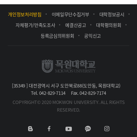
개인정보처리방침
이메일무단수집거부
대학정보공시
자체평가/만족도조사
예결산공고
대학평의원회
등록금심의위원회
공익신고
[35349 ] 대전광역시 서구 도안북로88(도안동, 목원대학교)
Tel. 042-829-7114
Fax. 042-829-7174
COPYRIGHT© 2020 MOKWON UNIVERSITY. ALL RIGHTS
RESERVED.