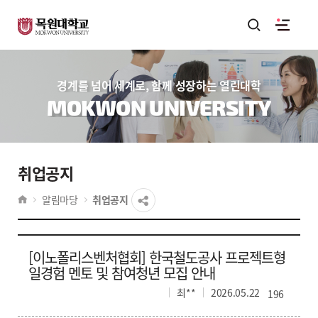
경계를 넘어 세계로, 함께 성장하는 열린대학
MOKWON UNIVERSITY
취업공지
알림마당
취업공지
[이노폴리스벤처협회] 한국철도공사 프로젝트형
일경험 멘토 및 참여청년 모집 안내
최**
2026.05.22
196